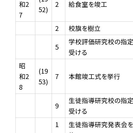
和2
2
給食室を竣工
52)
7
2
校旗を樹立
学校評価研究校の指定
5
受ける
昭
(19
和2
7
本館竣工式を挙行
53)
8
生徒指導研究校の指定
9
受ける
1
生徒指導研究発表会