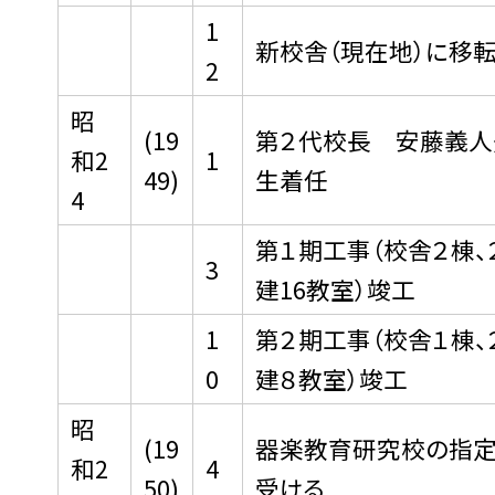
1
新校舎（現在地）に移
2
昭
(19
第２代校長 安藤義人
和2
1
49)
生着任
4
第１期工事（校舎２棟、
3
建16教室）竣工
1
第２期工事（校舎１棟、
0
建８教室）竣工
昭
(19
器楽教育研究校の指定
和2
4
50)
受ける