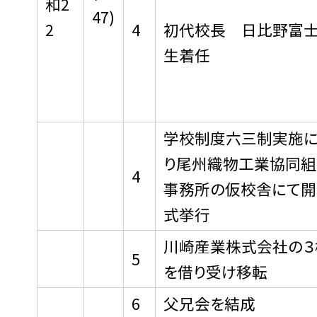
和2
47)
2
4
初代校長 日比野富
生着任
学校制度六三制実施に
り尾州織物工業協同組
4
事務所
の仮校舎にて開
式挙行
川崎産業株式会社の３
5
を借り受け移転
6
父兄会を結成