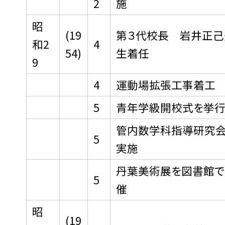
2
施
昭
(19
第３代校長 岩井正己
和2
4
54)
生着任
9
4
運動場拡張工事着工
5
青年学級開校式を挙
管内数学科指導研究
5
実施
丹葉美術展を図書館で
5
催
昭
(19