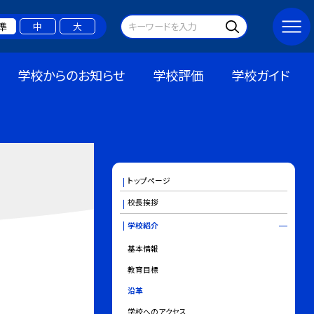
準
中
大
学校からのお知らせ
学校評価
学校ガイド
トップページ
校長挨拶
学校紹介
基本情報
教育目標
沿革
学校へのアクセス