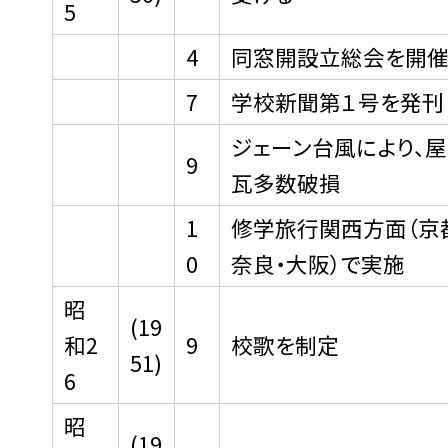
5
4
同窓開設立総会を開
7
学校新聞第１号を発刊
ジェーン台風により、
9
瓦多数破損
1
修学旅行関西方面（京
0
奈良・大阪）で実施
昭
(19
和2
9
校歌を制定
51)
6
昭
(19