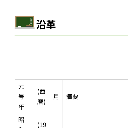
沿革
元
(西
号
月
摘要
暦)
年
昭
(19