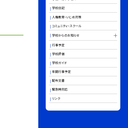
学校日記
人権教育・いじめ対策
コミュニティ・スクール
学校からのお知らせ
行事予定
学校評価
学校ガイド
年間行事予定
配布文書
緊急時対応
リンク