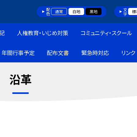
配色
文字
通常
白地
黒地
標
記
人権教育・いじめ対策
コミュニティ・スクール
年間行事予定
配布文書
緊急時対応
リンク
沿革