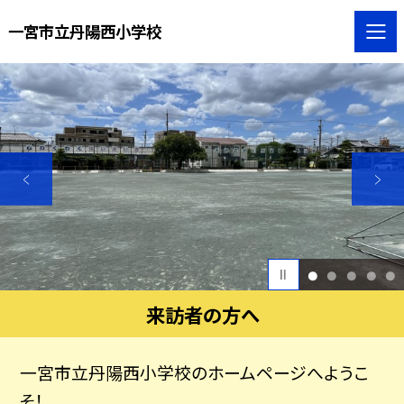
一宮市立丹陽西小学校
1
2
3
4
5
来訪者の方へ
一宮市立丹陽西小学校のホームページへようこ
そ！