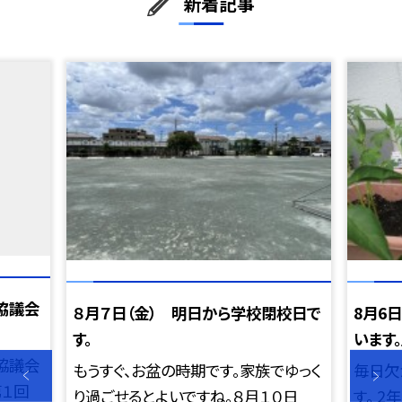
新着記事
協議会
８月７日（金） 明日から学校閉校日で
8月6
す。
います。
協議会
もうすぐ、お盆の時期です。家族でゆっく
毎日欠
第１回
り過ごせるとよいですね。８月１０日
す。 