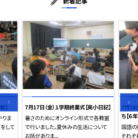
新着記事
新】
7月17日（金）１学期終業式【奥小日記】
7月1
ち【６年
やりま
暑さのためにオンライン形式で各教室
ズをして
で行いました。夏休みの生活について
国語の
お話がありま...
それぞ