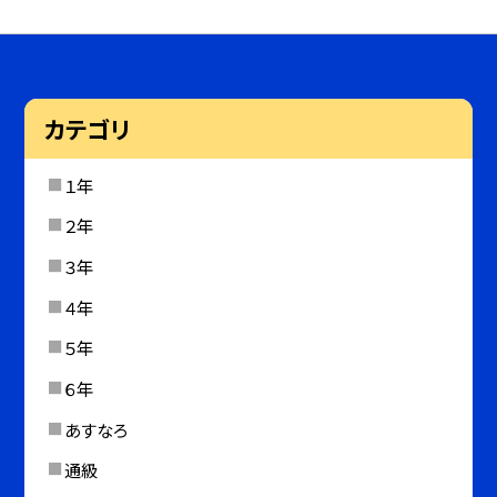
カテゴリ
１年
２年
３年
４年
５年
６年
あすなろ
通級