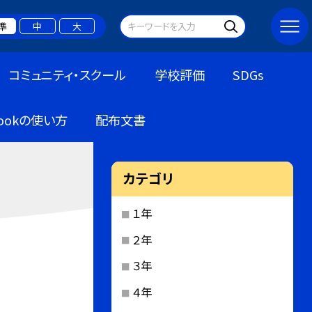
準
中
大
コミュニティ・スクール
学校評価
SDGs
bookの使い方
配布文書
カテゴリ
１年
２年
３年
４年