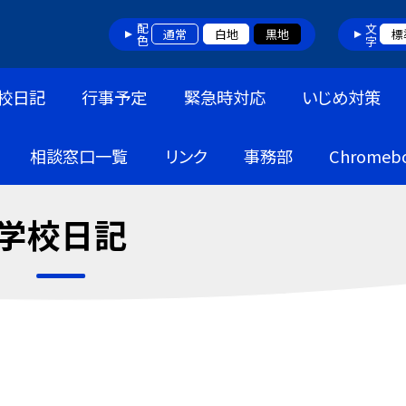
配色
文字
通常
白地
黒地
標
校日記
行事予定
緊急時対応
いじめ対策
相談窓口一覧
リンク
事務部
Chrome
学校日記