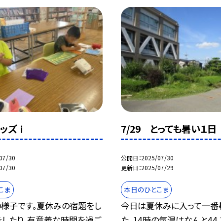
キッズⅰ
7/29 とっても暑い１日
07/30
公開日
2025/07/30
07/30
更新日
2025/07/29
こま
本日のひとこま
の様子です。夏休みの宿題をし
今日は夏休みに入って一番
をしたり、有意義な時間を過ご
た。14時の気温はなんと44.