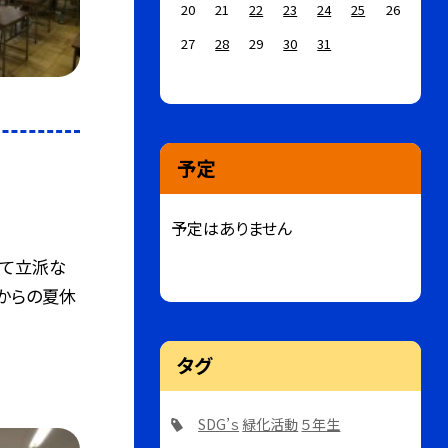
20
21
22
23
24
25
26
27
28
29
30
31
予定
予定はありません
して立派な
からの夏休
タグ
SDG’ｓ
緑化活動
５年生