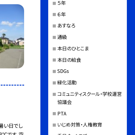
５年
６年
あすなろ
通級
本日のひとこま
本日の給食
SDGs
緑化活動
コミュニティスクール・学校運営
協議会
PTA
いじめ対策・人権教育
暑い日でし
3℃です。空