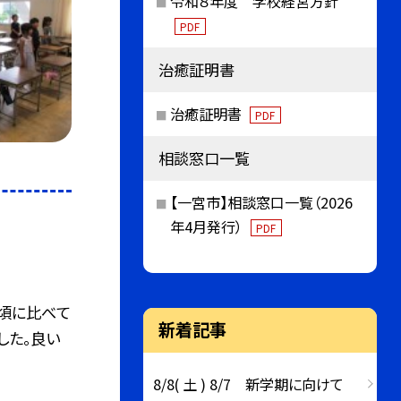
令和８年度 学校経営方針
PDF
治癒証明書
治癒証明書
PDF
相談窓口一覧
【一宮市】相談窓口一覧（2026
年4月発行）
PDF
生頃に比べて
新着記事
した。良い
8/8( 土 ) 8/7 新学期に向けて