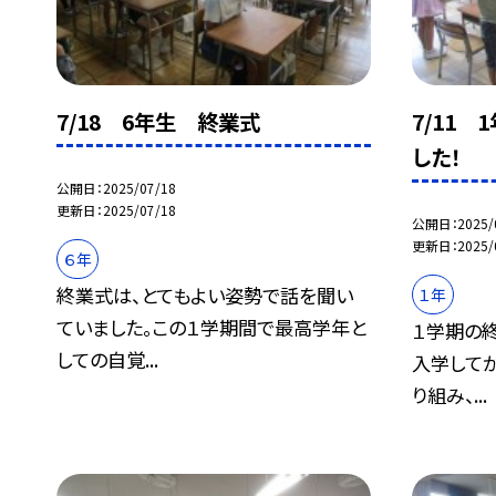
7/18 6年生 終業式
7/11
した！
公開日
2025/07/18
更新日
2025/07/18
公開日
2025/
更新日
2025/
６年
終業式は、とてもよい姿勢で話を聞い
１年
ていました。この１学期間で最高学年と
１学期の
しての自覚...
入学して
り組み、...