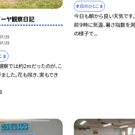
本日のひとこま
今日も朝から良い天気です。
 ゴーヤ観察日記
前９時に気温、暑さ指数を測
の様子で...
07/25
07/25
こま
観察では約2mだったのが、こ
ました。花も咲き、実もでき
動