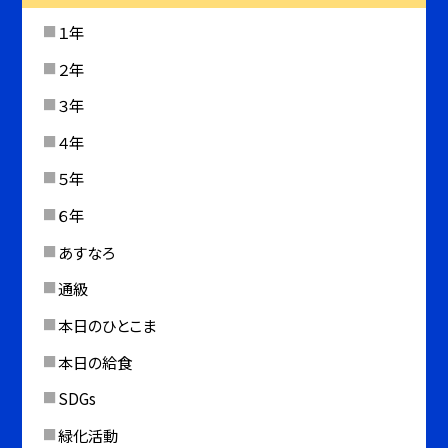
１年
２年
３年
４年
５年
６年
あすなろ
通級
本日のひとこま
本日の給食
SDGs
緑化活動