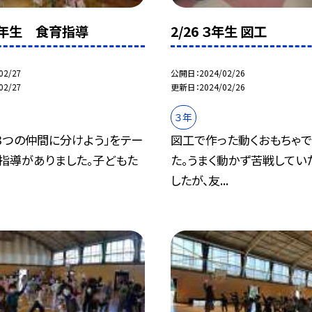
 4年生 食育指導
2/26 ３年生 図工
02/27
公開日
2024/02/26
02/27
更新日
2024/02/26
３年
３つの仲間に分けよう」をテー
図工で作った動くおもちゃ
育指導がありました。子どもた
た。うまく動かず苦戦してい
したが、友...