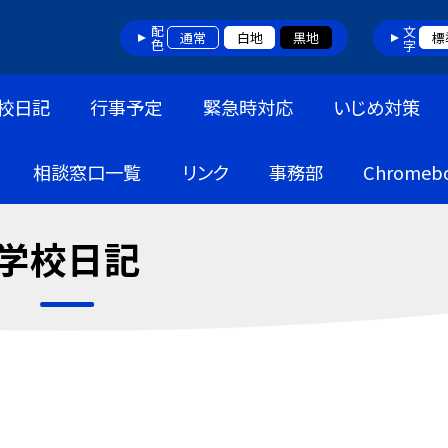
配色
文字
通常
白地
黒地
標
校日記
行事予定
緊急時対応
いじめ対策
相談窓口一覧
リンク
事務部
Chrome
学校日記