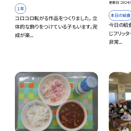
更新日
2024/
１年
本日の給食
コロコロ転がる作品をつくりました。 立
今日の給
体的な飾りをつけている子もいます。完
じフリッタ
成が楽...
非常...