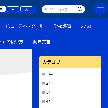
準
中
大
コミュニティ・スクール
学校評価
SDGs
bookの使い方
配布文書
カテゴリ
１年
２年
３年
４年