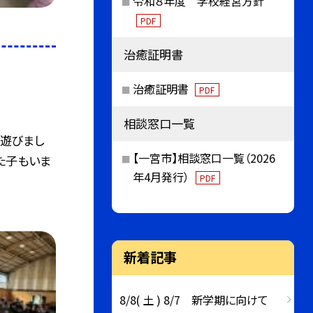
令和８年度 学校経営方針
PDF
治癒証明書
治癒証明書
PDF
相談窓口一覧
で遊びまし
【一宮市】相談窓口一覧（2026
た子もいま
年4月発行）
PDF
新着記事
8/8( 土 ) 8/7 新学期に向けて