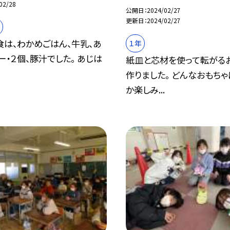
02/28
公開日
2024/02/27
更新日
2024/02/27
食は、わかめごはん、牛乳、あ
１年
ー・２個、豚汁でした。 あじは
紙皿と芯材を使って転がる
作りました。 どんなおもち
か楽しみ...