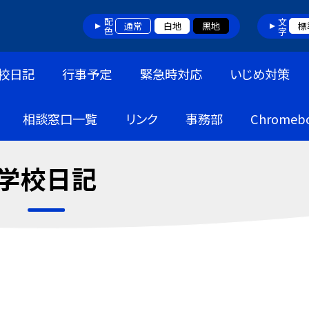
配色
文字
通常
白地
黒地
標
校日記
行事予定
緊急時対応
いじめ対策
相談窓口一覧
リンク
事務部
Chrome
学校日記