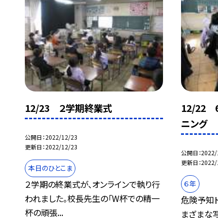
12/23 ２学期終業式
12/2
ニング
公開日
2022/12/23
更新日
2022/12/23
公開日
2022/
更新日
2022/
本日のひとこま
２学期の終業式が、オンラインで執り行
６年
われました。校長先生の「W杯での精一
危険予知ト
杯の頑張...
まざまな