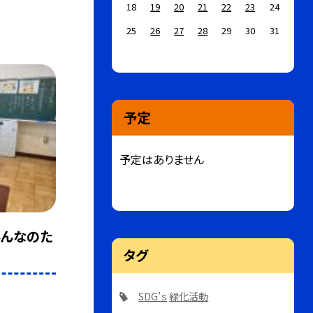
18
19
20
21
22
23
24
25
26
27
28
29
30
31
予定
予定はありません
みんなのた
タグ
SDG’ｓ
緑化活動