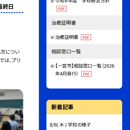
令和８年度 学校経営方針
最終日
PDF
治癒証明書
治癒証明書
PDF
相談窓口一覧
し方につい
では、プリ
【一宮市】相談窓口一覧（2026
年4月発行）
PDF
新着記事
8/6( 木 ) 学校の様子