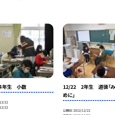
 ４年生 小数
12/22 2年生 道徳「
めに」
12/22
12/22
公開日
2022/12/22