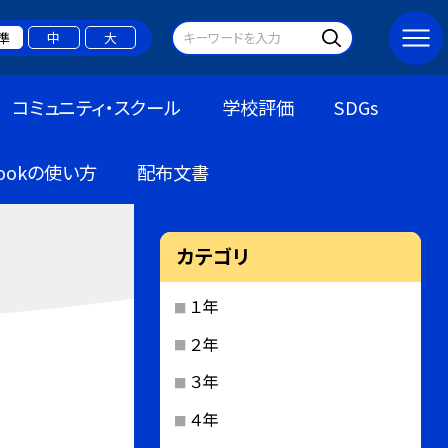
準
中
大
コミュニティ・スクール
学校評価
SDGs
bookの使い方
配布文書
カテゴリ
１年
２年
３年
４年