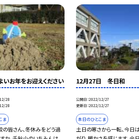
8 よいお年をお迎えください
12月27日 冬日和
12/28
公開日
2022/12/27
12/28
更新日
2022/12/27
こま
本日のひとこま
校の皆さん、冬休みをどう過
土日の寒さから一転、今日
すか。千秋小のいちみんは、
がり、暖かさを感じます。今