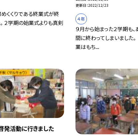
更新日
2022/12/23
締めくくりである終業式が終
４年
。 ２学期の始業式よりも真剣
９月から始まった２学期も、
間に終わってしまいました。
業はもち...
3 啓発活動に行きました