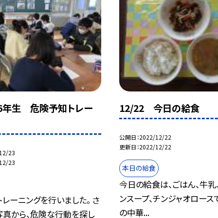
2 6年生 危険予知トレー
12/22 今日の給食
公開日
2022/12/22
更新日
2022/12/22
12/23
12/23
本日の給食
今日の給食は、ごはん、牛乳
ンスープ、チンジャオロース
レーニングを行いました。 さ
の中華...
写真から、危険な行動を探し