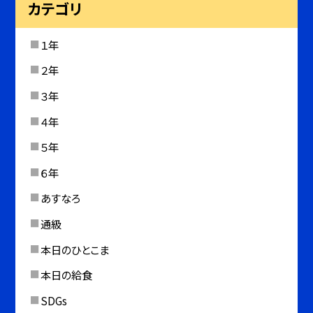
カテゴリ
１年
２年
３年
４年
５年
６年
あすなろ
通級
本日のひとこま
本日の給食
SDGs