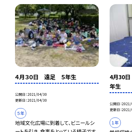
４月３０日 遠足 ５年生
4月30
年生
公開日
2021/04/30
更新日
2021/04/30
公開日
2021/
更新日
2021/
５年
地域文化広場に到着して、ビニールシ
１年
ートを引き、食事をとっている様子です。