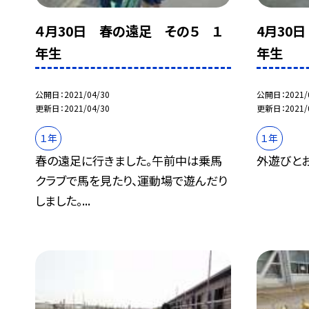
４月30日 春の遠足 その５ １
4月30
年生
年生
公開日
2021/04/30
公開日
2021/
更新日
2021/04/30
更新日
2021/
１年
１年
春の遠足に行きました。午前中は乗馬
外遊びと
クラブで馬を見たり、運動場で遊んだり
しました。...