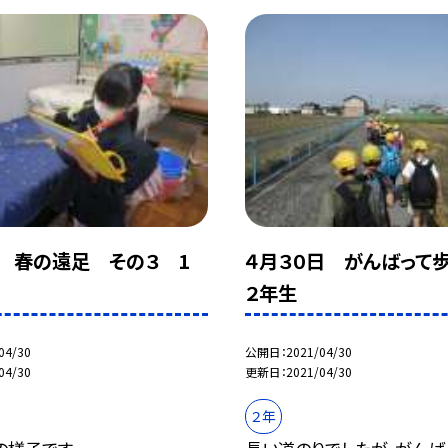
日 春の遠足 その３ 1
４月３０日 がんばっ
２年生
04/30
公開日
2021/04/30
04/30
更新日
2021/04/30
２年