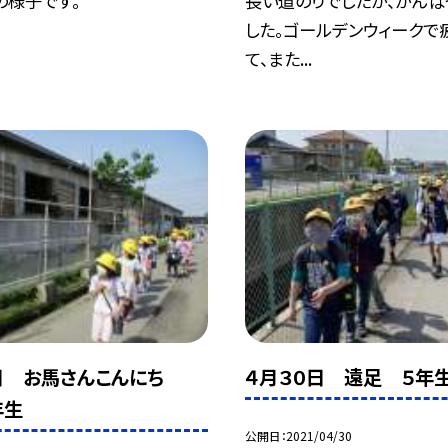
の様子です。
長い道のりでしたが、がんば
した。ゴールデンウィークで
て、また...
日 お馬さんこんにち
４月３０日 遠足 ５年
年生
公開日
2021/04/30