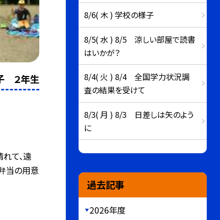
8/6( 木 ) 学校の様子
8/5( 水 ) 8/5 涼しい部屋で読書
はいかが？
8/4( 火 ) 8/4 全国学力状況調
子 ２年生
査の結果を受けて
8/3( 月 ) 8/3 日差しは矢のよう
に
晴れて、遠
お弁当の用意
過去記事
2026年度