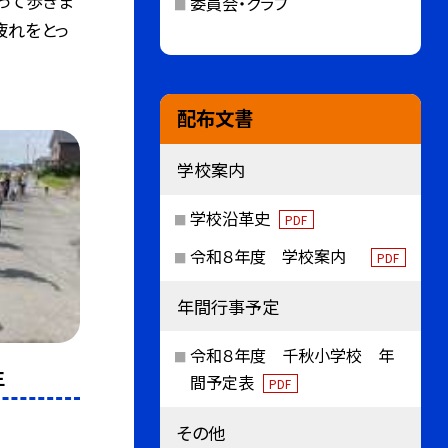
って歩きま
委員会・クラブ
疲れをとっ
配布文書
学校案内
学校沿革史
PDF
令和８年度 学校案内
PDF
年間行事予定
令和８年度 千秋小学校 年
生
間予定表
PDF
その他