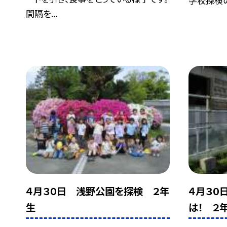
学校探検
間隔を...
４月３０日 浅野公園を探検 ２年
４月３０
生
は！ ２