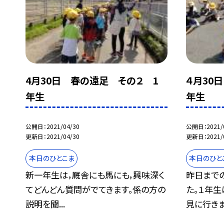
4月30日 春の遠足 その２ 1
４月30
年生
年生
公開日
2021/04/30
公開日
2021/
更新日
2021/04/30
更新日
2021/
本日のひとこま
本日のひと
新一年生は，厩舎にも馬にも，興味深く
昨日まで
てどんどん質問がでてきます。係の方の
た。１年生
説明を聞...
見に行きま.