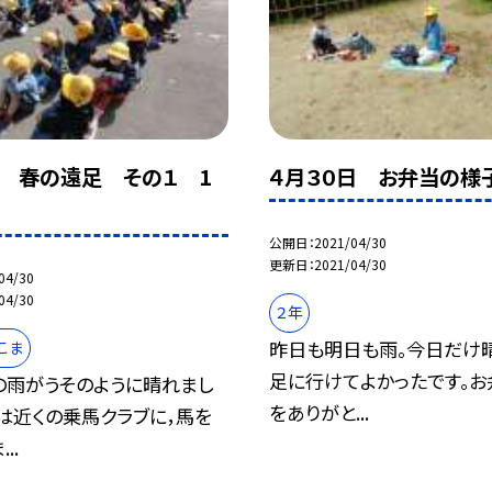
日 春の遠足 その１ 1
４月３０日 お弁当の様
公開日
2021/04/30
更新日
2021/04/30
04/30
04/30
２年
昨日も明日も雨。今日だけ
こま
足に行けてよかったです。
の雨がうそのように晴れまし
をありがと...
は近くの乗馬クラブに，馬を
..