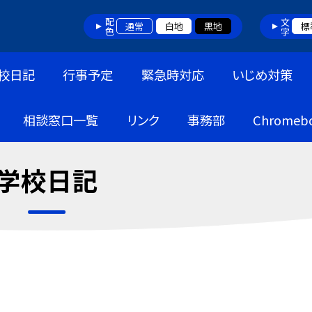
配色
文字
通常
白地
黒地
標
校日記
行事予定
緊急時対応
いじめ対策
相談窓口一覧
リンク
事務部
Chrome
学校日記