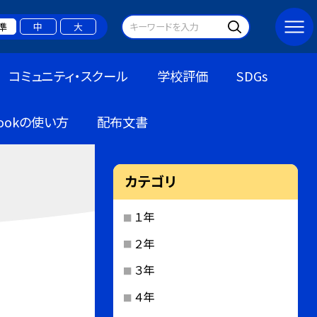
準
中
大
コミュニティ・スクール
学校評価
SDGs
bookの使い方
配布文書
カテゴリ
１年
２年
３年
４年