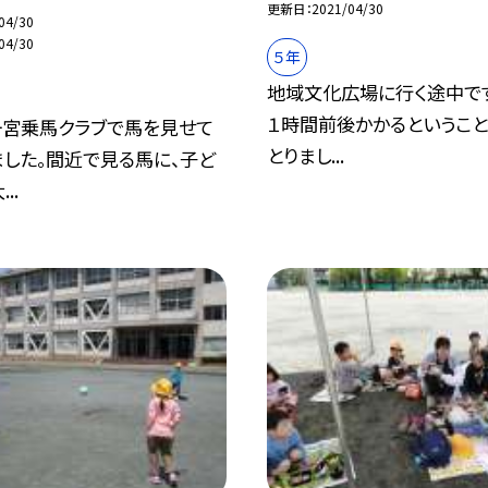
更新日
2021/04/30
04/30
04/30
５年
地域文化広場に行く途中です
１時間前後かかるということ
一宮乗馬クラブで馬を見せて
とりまし...
ました。間近で見る馬に、子ど
..