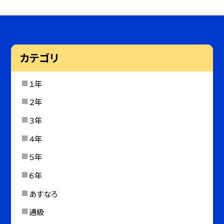
カテゴリ
１年
２年
３年
４年
５年
６年
あすなろ
通級