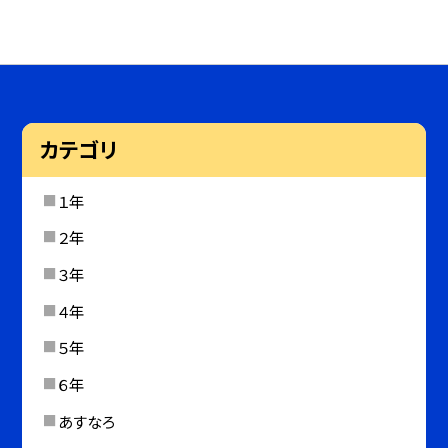
カテゴリ
１年
２年
３年
４年
５年
６年
あすなろ