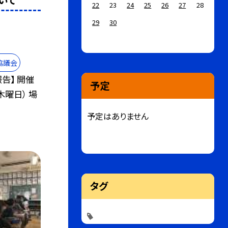
22
23
24
25
26
27
28
29
30
協議会
告】 開催
予定
木曜日） 場
予定はありません
タグ