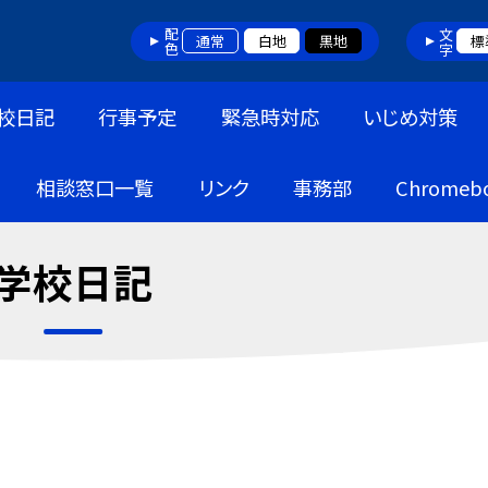
配色
文字
通常
白地
黒地
標
校日記
行事予定
緊急時対応
いじめ対策
相談窓口一覧
リンク
事務部
Chrome
学校日記