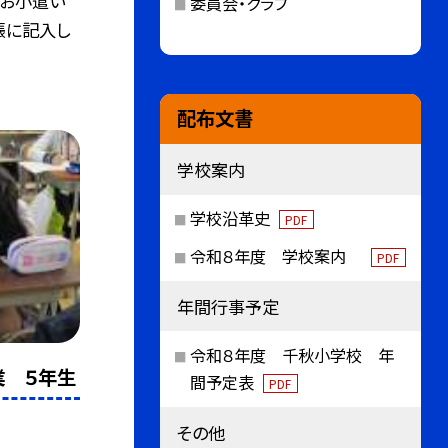
、お小遣い
委員会・クラブ
帳に記入し
配布文書
学校案内
学校沿革史
PDF
令和８年度 学校案内
PDF
年間行事予定
令和８年度 千秋小学校 年
業 ５年生
間予定表
PDF
その他