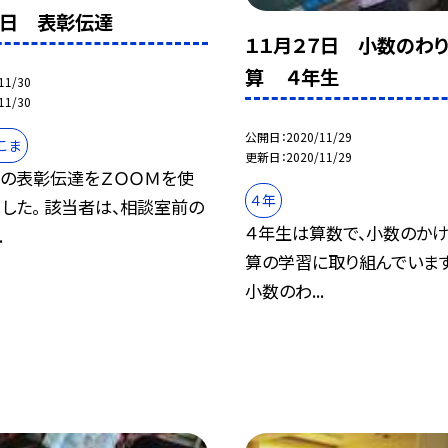
０日 表彰伝達
１１月２７日 小数のわ
算 ４年生
11/30
11/30
公開日
2020/11/29
こま
更新日
2020/11/29
下の表彰伝達をＺＯＯＭを使
４年
した。 該当者は、相談室前の
４年生は算数で、小数のか
.
算の学習に取り組んでいます
小数のわ...