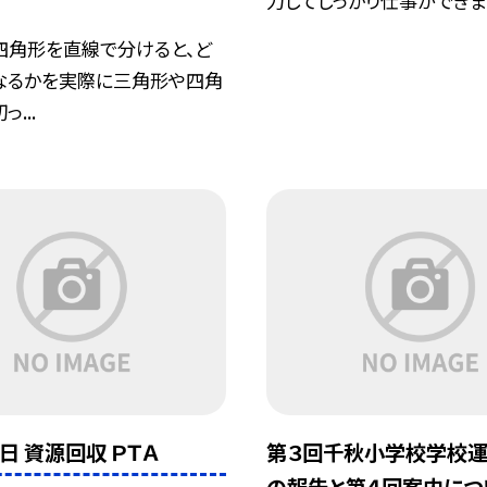
力してしっかり仕事ができま
四角形を直線で分けると、ど
なるかを実際に三角形や四角
...
日 資源回収 ＰＴＡ
第３回千秋小学校学校
の報告と第４回案内につ