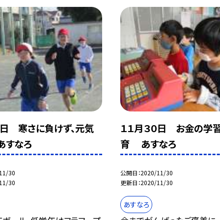
０日 寒さに負けず、元気
１１月３０日 お金の学
 あすなろ
育 あすなろ
11/30
公開日
2020/11/30
11/30
更新日
2020/11/30
あすなろ