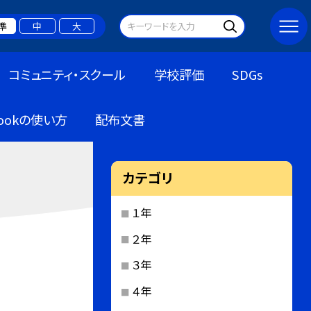
準
中
大
コミュニティ・スクール
学校評価
SDGs
bookの使い方
配布文書
カテゴリ
１年
２年
３年
４年