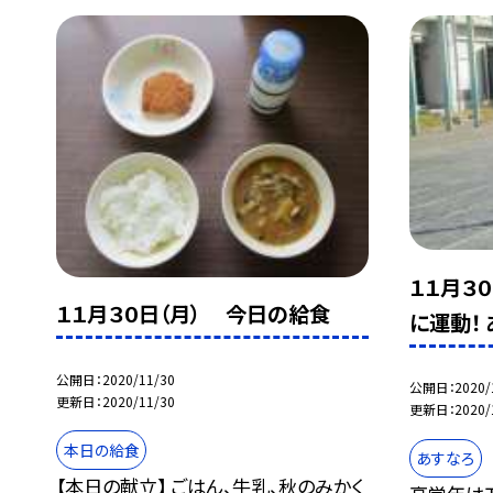
１１月３
１１月３０日（月） 今日の給食
に運動！
公開日
2020/11/30
公開日
2020/
更新日
2020/11/30
更新日
2020/
本日の給食
あすなろ
【本日の献立】 ごはん、牛乳、秋のみかく