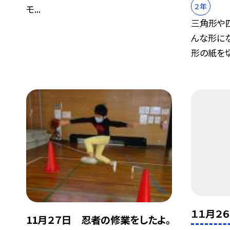
２年
モ...
三角形や
んな形に
形の紙を切っ
１１月２６
11月２７日 忍者の修業をしたよ。