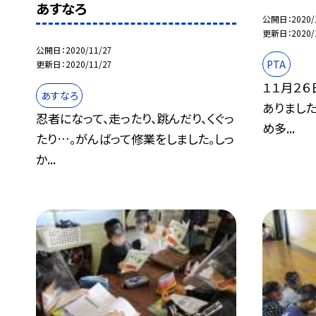
あすなろ
公開日
2020/
更新日
2020/
公開日
2020/11/27
PTA
更新日
2020/11/27
１１月２
あすなろ
ありました
忍者になって、走ったり、跳んだり、くぐっ
め多...
たり…。がんばって修業をしました。しっ
か...