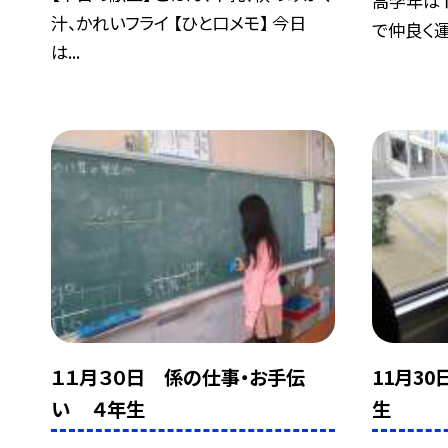
高学年は
汁、かれいフライ 【ひと口メモ】 今日
で仲良く運
は...
１１月３０日 係の仕事・お手伝
11月3
い ４年生
生