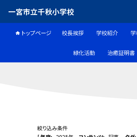
一宮市立千秋小学校
トップページ
校長挨拶
学校紹介
学
緑化活動
治癒証明書
絞り込み条件
[
年度:
2025年
コンテンツ:
記事
タグ: