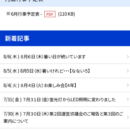
6月行事予定表 -
(110 KB)
PDF
新着記事
8/6( 木 ) ８月６日（木）暑い日が続いています
8/5( 水 ) 8月5日（水）暑いけれど・・・【なないろ】
8/4( 火 ) ８月４日（火）お楽しみ会【４年】
7/31( 金 ) ７月３１日（金）蛍光灯からLED照明に変わりました
7/30( 木 ) ７月３０日（木）第２回運営協議会のご報告と第３回のご
案内について