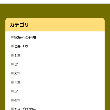
カテゴリ
家庭への連絡
貴船ナウ
１年
２年
３年
４年
５年
６年
たんぽぽ学級