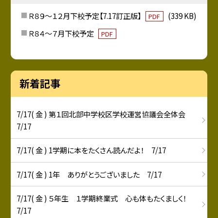
Ｒ８９～１２月下校予定【7.17訂正版】
(339 KB)
PDF
Ｒ８４～７月下校予定
PDF
新着記事
7/17( 金 ) 第１回北部中学校区学校運営協議会全体会
7/17
7/17( 金 ) 1学期に本をたくさん読んだよ！ 7/17
7/17( 金 ) 1年 ありがとうございました 7/17
7/17( 金 ) ５年生 １学期終業式 心も体もたくましく！
7/17